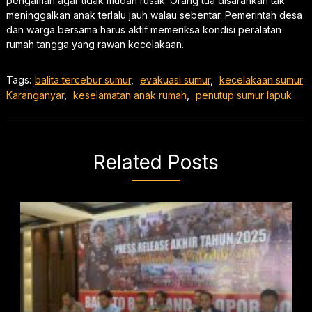
pengaman agar tidak mudah rusak. Orang tua disarankan tak
meninggalkan anak terlalu jauh walau sebentar. Pemerintah desa
dan warga bersama harus aktif memeriksa kondisi peralatan
rumah tangga yang rawan kecelakaan.
Tags:
balita tercebur sumur
,
evakuasi sumur
,
kecelakaan sumur
Karanganyar
,
keselamatan anak rumah
,
penutup sumur lapuk
Related Posts