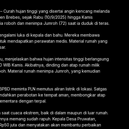
– Curah hujan tinggi yang disertai angin kencang melanda
n Brebes, sejak Rabu (10/9/2025) hingga Kamis
sia roboh dan menimpa Jumroh (72) saat ia duduk di teras.
ngalami luka di kepala dan bahu. Mereka membawa
uk mendapatkan perawatan medis. Material rumah yang
ar.
u, menjelaskan bahwa hujan intensitas tinggi berlangsung
 WIB Kamis. Akibatnya, dinding dan atap rumah milik
boh. Material rumah menimpa Jumroh, yang kemudian
D meminta PLN memutus aliran listrik di lokasi. Satgas
ndahkan perabotan ke tempat aman, membongkar atap
ementara dengan terpal.
aat cuaca ekstrem, baik di dalam maupun di luar rumah.
ahnya memang sudah rapuh. Kepala Desa Pruwatan,
Rp50 juta dan menyatakan akan membantu perbaikan