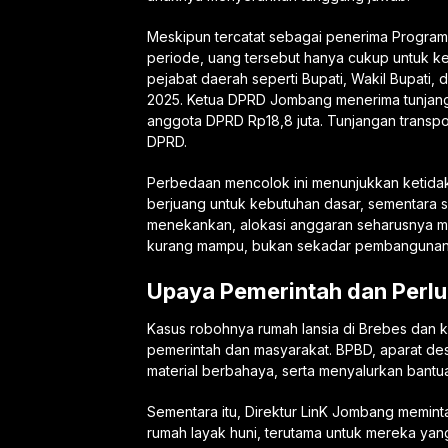
Meskipun tercatat sebagai penerima Progra
periode, uang tersebut hanya cukup untuk keb
pejabat daerah seperti Bupati, Wakil Bupati
2025. Ketua DPRD Jombang menerima tunjangan
anggota DPRD Rp18,8 juta. Tunjangan transpor
DPRD.
Perbedaan mencolok ini menunjukkan ketidaka
berjuang untuk kebutuhan dasar, sementara seb
menekankan, alokasi anggaran seharusnya me
kurang mampu, bukan sekadar pembangunan si
Upaya Pemerintah dan Perl
Kasus robohnya rumah lansia di Brebes dan k
pemerintah dan masyarakat. BPBD, aparat de
material berbahaya, serta menyalurkan bantua
Sementara itu, Direktur LinK Jombang memint
rumah layak huni, terutama untuk mereka yang