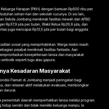
m Keluarga Harapan (PKH) dengan bantuan Rp600 ribu per
utuhan sehari-hari dan sekolah cucunya. Di sisi lain,
, dan Sekda Jombang menikmati fasilitas mewah dari APBD
 Rp37,9 juta per bulan, Wakil Ketua Rp26,6 juta, dan
tasi juga mencapai Rp13,5 juta per bulan bagi anggota
dilan sosial yang memprihatinkan. Warga miskin masih
agian pejabat menikmati fasilitas fantastis. Aan
mprioritaskan kesejahteraan lansia dan masyarakat
mbolik seperti tugu atau gapura.
unya Kesadaran Masyarakat
ondisi Paimah di Jombang menjadi peringatan bagi
sa, dan relawan aktif melakukan evakuasi, membongkar
n darurat.
a pemerintah daerah memperhatikan lansia melalui program
 hidup sendiri dan tidak memiliki keluarga mampu. Ia