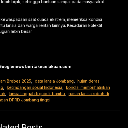
lebih bijak, sehingga bantuan sampai pada masyarakat
 kewaspadaan saat cuaca ekstrem, memeriksa kondisi
tu lansia dan warga rentan lainnya. Kesadaran kolektif
gian lebih besar.
i Googlenews beritakecelakaan.com
lam Brebes 2025
,
data lansia Jombang
,
hujan deras
ng
,
ketimpangan sosial Indonesia
,
kondisi memprihatinkan
rah
,
lansia tinggal di gubuk bambu
,
rumah lansia roboh di
angan DPRD Jombang tinggi
lated Posts