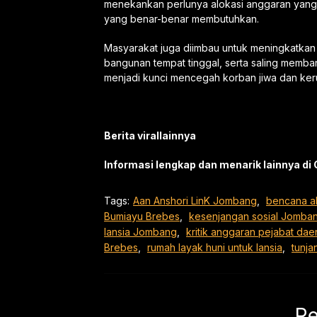
menekankan perlunya alokasi anggaran yang 
yang benar-benar membutuhkan.
Masyarakat juga diimbau untuk meningkatkan
bangunan tempat tinggal, serta saling memban
menjadi kunci mencegah korban jiwa dan keru
Berita virallainnya
Informasi lengkap dan menarik lainnya d
Tags:
Aan Anshori LinK Jombang
,
bencana a
Bumiayu Brebes
,
kesenjangan sosial Jomba
lansia Jombang
,
kritik anggaran pejabat dae
Brebes
,
rumah layak huni untuk lansia
,
tunj
Re