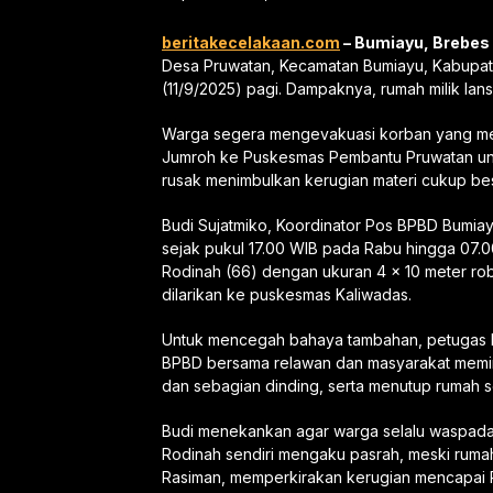
beritakecelakaan.com
– Bumiayu, Brebes
Desa Pruwatan, Kecamatan Bumiayu, Kabupate
(11/9/2025) pagi. Dampaknya, rumah milik lan
Warga segera mengevakuasi korban yang me
Jumroh ke Puskesmas Pembantu Pruwatan unt
rusak menimbulkan kerugian materi cukup bes
Budi Sujatmiko, Koordinator Pos BPBD Bumiay
sejak pukul 17.00 WIB pada Rabu hingga 07.00
Rodinah (66) dengan ukuran 4 x 10 meter ro
dilarikan ke puskesmas Kaliwadas.
Untuk mencegah bahaya tambahan, petugas BPB
BPBD bersama relawan dan masyarakat memi
dan sebagian dinding, serta menutup rumah s
Budi menekankan agar warga selalu waspada s
Rodinah sendiri mengaku pasrah, meski rum
Rasiman, memperkirakan kerugian mencapai 