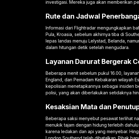
investigasi. Mereka juga akan memberikan pe
Rute dan Jadwal Penerbang
Informasi dari Flightradar mengungkapkan b
Pula, Kroasia, sebelum akhirnya tiba di Sout
lepas landas menuju Lelystad, Belanda, namu
dalam hitungan detik setelah mengudara.
Layanan Darurat Bergerak C
Beberapa menit sebelum pukul 16.00, layanan 
England, dan Pemadam Kebakaran wilayah Ess
kepolisian menetapkannya sebagai insiden b
polisi, yang akan diberlakukan setidaknya hi
Kesaksian Mata dan Penutu
Beberapa saksi menyebut pesawat terlihat n
menukik tajam dengan hidung terlebih dahulu
karena ledakan dan api yang menyebar. Hingg
London Southend telah dibatalkan. Pihak b