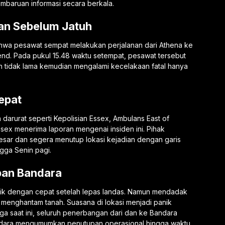
mbaruan informasi secara berkala.
an Sebelum Jatuh
ahwa pesawat sempat melakukan perjalanan dari Athena ke
hend. Pada pukul 15.48 waktu setempat, pesawat tersebut
n tidak lama kemudian mengalami kecelakaan fatal hanya
epat
darurat seperti Kepolisian Essex, Ambulans East of
ex menerima laporan mengenai insiden ini. Pihak
esar dan segera menutup lokasi kejadian dengan garis
ngga Senin pagi.
pan Bandara
aik dengan cepat setelah lepas landas. Namun mendadak
 menghantam tanah. Suasana di lokasi menjadi panik
a saat ini, seluruh penerbangan dari dan ke Bandara
andara mengumumkan penutupan operasional hingga waktu