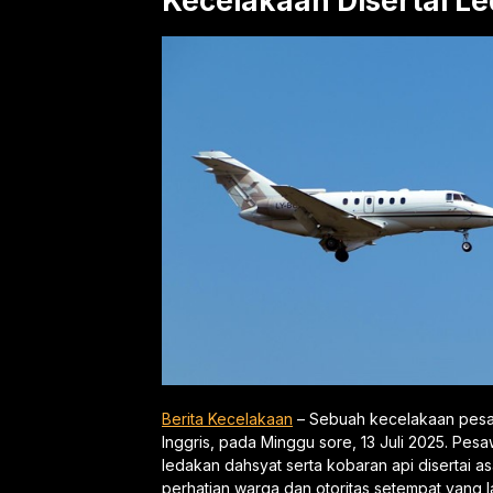
Kecelakaan Disertai L
Berita Kecelakaan
– Sebuah kecelakaan pesaw
Inggris, pada Minggu sore, 13 Juli 2025. Pesa
ledakan dahsyat serta kobaran api disertai a
perhatian warga dan otoritas setempat yang 