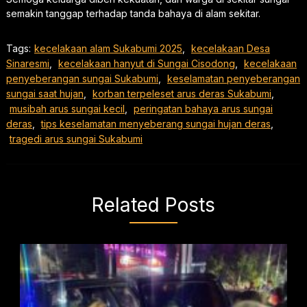
semakin tanggap terhadap tanda bahaya di alam sekitar.
Tags:
kecelakaan alam Sukabumi 2025
,
kecelakaan Desa
Sinaresmi
,
kecelakaan hanyut di Sungai Cisodong
,
kecelakaan
penyeberangan sungai Sukabumi
,
keselamatan penyeberangan
sungai saat hujan
,
korban terpeleset arus deras Sukabumi
,
musibah arus sungai kecil
,
peringatan bahaya arus sungai
deras
,
tips keselamatan menyeberang sungai hujan deras
,
tragedi arus sungai Sukabumi
Related Posts