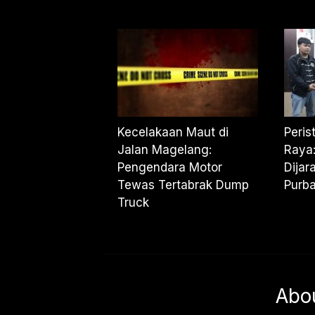
Kecelakaan Maut di
Peris
Jalan Magelang:
Raya:
Pengendara Motor
Dijar
Tewas Tertabrak Dump
Purba
Truck
Abo