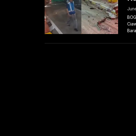
June
BOGO
Ciaw
Bara