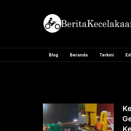
Skip
to
content
Blog
Beranda
Terkini
Ed
Tag:
tiga k
Ke
Ge
Ke