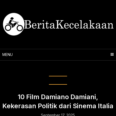
Skip
to
content
MENU
Tag:
sutradara Italia
10 Film Damiano Damiani,
Kekerasan Politik dari Sinema Italia
September 17, 2025