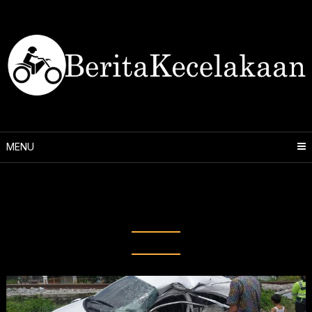
Skip
to
content
MENU
Tag:
siswi SMA tewas tabrakan
kereta