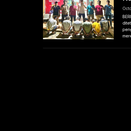
Octo
BERI
dite
peng
mere