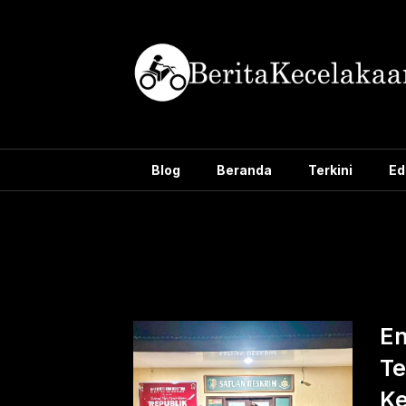
Skip
to
content
Blog
Beranda
Terkini
Ed
Tag:
pengani
En
Te
Ke