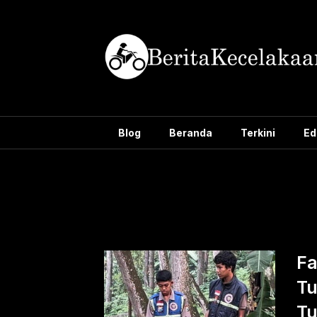
Skip
to
content
Blog
Beranda
Terkini
Ed
Tag:
pembun
Fa
Tu
Tu