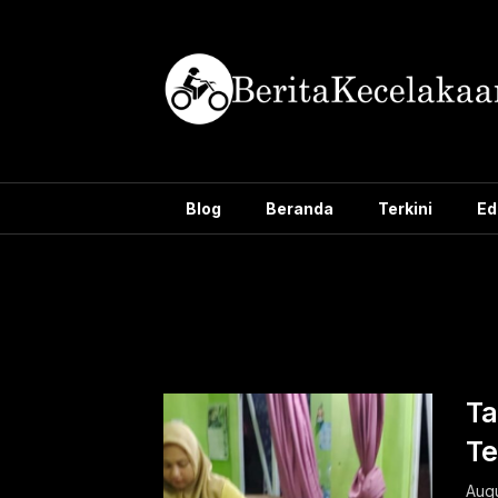
Skip
to
content
Blog
Beranda
Terkini
Ed
Tag:
mobi
Ta
Te
Augu