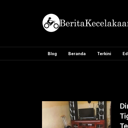
Skip
to
content
Blog
Beranda
Terkini
Ed
Tag:
kunjungan
Di
Ti
Te