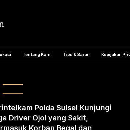
ukasi
Tentang Kami
Tips & Saran
Kebijakan Pri
 polisi ke driver ojol
rintelkam Polda Sulsel Kunjungi
ga Driver Ojol yang Sakit,
rmasuk Korban Begal dan