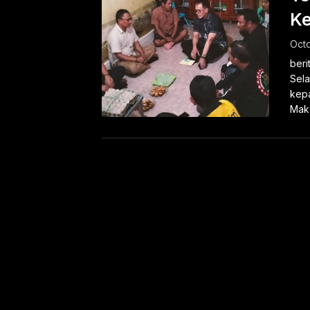
Ke
Octo
beri
Sela
kepa
Maka