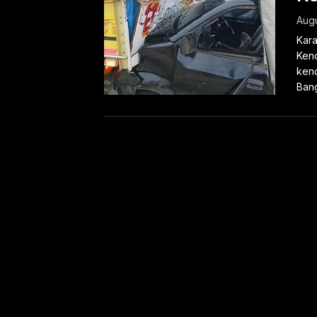
Augu
Kara
Kend
kend
Bangs