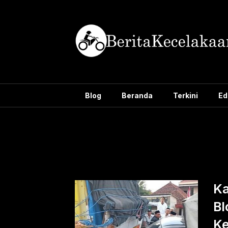
Skip
to
content
Blog
Beranda
Terkini
Ed
Tag:
kecelak
Ka
Bl
Ke