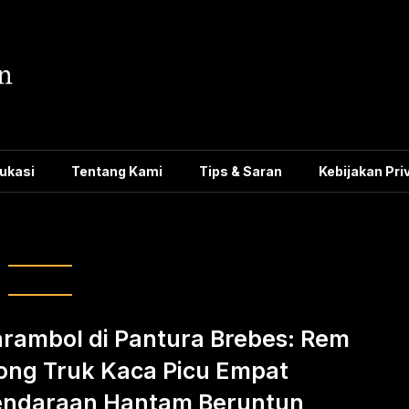
ukasi
Tentang Kami
Tips & Saran
Kebijakan Pri
aan beruntun Brebes
rambol di Pantura Brebes: Rem
ong Truk Kaca Picu Empat
ndaraan Hantam Beruntun