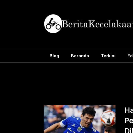
Skip
to
content
Blog
Beranda
Terkini
Ed
Tag:
Eduard
Ha
Pe
Di