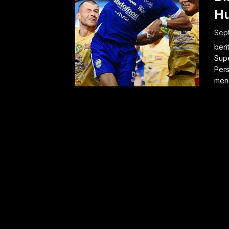
Hu
Sept
beri
Supe
Pers
meng