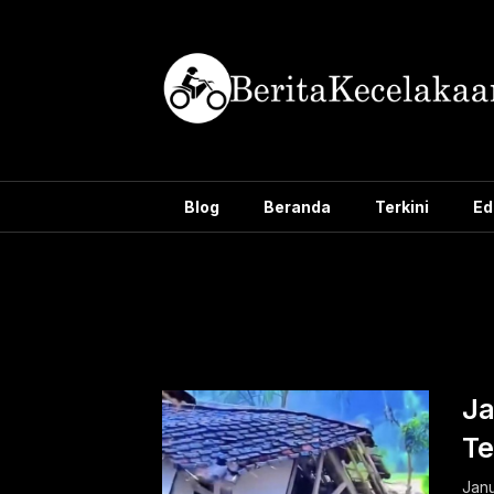
Skip
to
content
Blog
Beranda
Terkini
Ed
Tag:
beri
Ja
Te
Janu