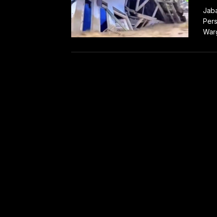
Jaba
Pers
Warg