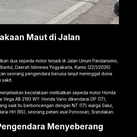
lakaan Maut di Jalan
atkan dua sepeda motor terjadi di Jalan Umum Pandansimo,
antul, Daerah Istimewa Yogyakarta, Kamis (22/1/2026)
bkan seorang pengendara berusia lanjut meninggal dunia
sakit.
o menjelaskan kecelakaan melibatkan sepeda motor Honda
a Vega AB 2193 WY. Honda Vario dikendarai DP (17),
yang saat itu berboncengan dengan NT (17) warga Galur,
rai HH (65), seorang petani asal Poncosari, Srandakan.
t Pengendara Menyeberang