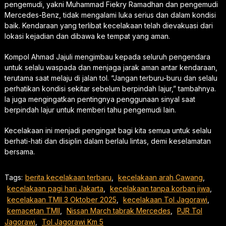
pengemudi, yakni Muhammad Fiekry Ramadhan dan pengemudi
Mercedes-Benz, tidak mengalami luka serius dan dalam kondisi
baik. Kendaraan yang terlibat kecelakaan telah dievakuasi dari
lokasi kejadian dan dibawa ke tempat yang aman.
Kompol Ahmad Jajuli mengimbau kepada seluruh pengendara
untuk selalu waspada dan menjaga jarak aman antar kendaraan,
terutama saat melaju di jalan tol. “Jangan terburu-buru dan selalu
perhatikan kondisi sekitar sebelum berpindah lajur,” tambahnya.
Ia juga mengingatkan pentingnya penggunaan sinyal saat
berpindah lajur untuk memberi tahu pengemudi lain.
Kecelakaan ini menjadi pengingat bagi kita semua untuk selalu
berhati-hati dan disiplin dalam berlalu lintas, demi keselamatan
bersama.
Tags:
berita kecelakaan terbaru
,
kecelakaan arah Cawang
,
kecelakaan pagi hari Jakarta
,
kecelakaan tanpa korban jiwa
,
kecelakaan TMII 3 Oktober 2025
,
kecelakaan Tol Jagorawi
,
kemacetan TMII
,
Nissan March tabrak Mercedes
,
PJR Tol
Jagorawi
,
Tol Jagorawi Km 5