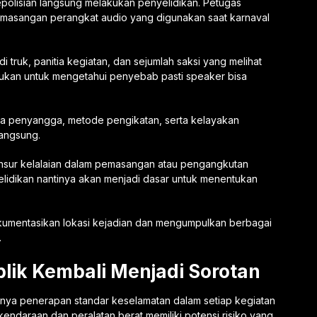
epolisian langsung melakukan penyelidikan. Petugas
emasangan perangkat audio yang digunakan saat karnaval
 truk, panitia kegiatan, dan sejumlah saksi yang melihat
lakukan untuk mengetahui penyebab pasti speaker bisa
a penyangga, metode pengikatan, serta kelayakan
angsung.
unsur kelalaian dalam pemasangan atau pengangkutan
elidikan nantinya akan menjadi dasar untuk menentukan
kumentasikan lokasi kejadian dan mengumpulkan berbagai
.
lik Kembali Menjadi Sorotan
gnya penerapan standar keselamatan dalam setiap kegiatan
kendaraan dan peralatan berat memiliki potensi risiko yang