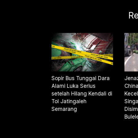
Re
Sopir Bus Tunggal Dara
Jena
Alami Luka Serius
Chin
setelah Hilang Kendali di
Kecel
Tol Jatingaleh
Sing
Semarang
Disi
Bulel