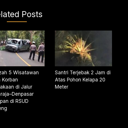
lated Posts
zah 5 Wisatawan
Santri Terjebak 2 Jam di
a Korban
Atas Pohon Kelapa 20
akaan di Jalur
Meter
araja–Denpasar
mpan di RSUD
eng