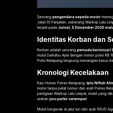
Seorang
pengendara sepeda motor
mening
Jalan DI Panjaitan, seberang Warkop Lalu Li
terjadi pada
Jumat, 5 Desember 2025 ma
Identitas Korban dan S
Korban adalah seorang
pemuda berinisial I 
mobil Daihatsu Ayla dengan nomor polisi KB 
Polisi Ketapang langsung menangani kasus kec
Kronologi Kecelakaan
Kasi Humas Polres Ketapang,
Iptu Niftah Al
motor tanpa pelat nomor dari arah Polres K
pertigaan Warkop Lalu Limpat, mobil yang d
arahan
juru parkir setempat
.
Mobil bergerak di jalur kiri dari arah RSUD A