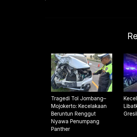
Re
Tragedi Tol Jombang–
Kece
Mojokerto: Kecelakaan
Libat
Beruntun Renggut
Gresi
Nyawa Penumpang
Panther