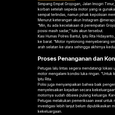
Simpang Empat Grojogan, Jalan Imogiri Timur
korban setelah sepeda motor yang ia gunak
sempat terlindas, namun pihak kepolisian mem
Menurut keterangan akun Instagram @merapi_
“Min, itu ada kecelakaan di perempatan Groj
posisi masih sadar,” tulis akun tersebut.
Kasi Humas Polres Bantul, Iptu Rita Hidayant
ke barat. “Motor nyelonong menyeberang sim
arah selatan ke utara sehingga akhirnya kedu
Proses Penanganan dan Kon
Petugas lalu lintas segera mendatangi lokasi
motor mengalami kondisi luka ringan. “Untuk k
Iptu Rita.
Polisi juga menyampaikan bahwa baik penge
menyelesaikan kejadian secara kekeluargaan
motornya sudah dibawa pulang keluarga. Karen
Petugas melakukan pemeriksaan awal untuk me
investigasi lebih lanjut belum dipublikasikan
kekeluargaan.