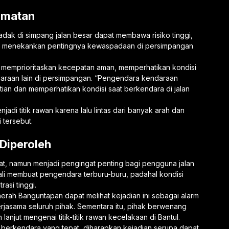
amatan
ak di simpang jalan besar dapat membawa risiko tinggi,
as menekankan pentingnya kewaspadaan di persimpangan
 memprioritaskan kecepatan aman, memperhatikan kondisi
daraan lain di persimpangan. “Pengendara kendaraan
ian dan memperhatikan kondisi saat berkendara di jalan
adi titik rawan karena lalu lintas dari banyak arah dan
i tersebut.
Diperoleh
at, namun menjadi pengingat penting bagi pengguna jalan
 kali membuat pengendara terburu-buru, padahal kondisi
asi tinggi.
aerah Banguntapan dapat melihat kejadian ini sebagai alarm
rjasama seluruh pihak. Sementara itu, pihak berwenang
anjut mengenai titik-titik rawan kecelakaan di Bantul.
berkendara yang tepat, diharapkan kejadian serupa dapat