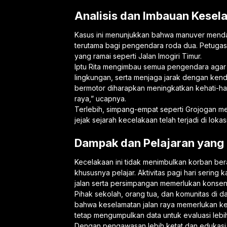
Analisis dan Imbauan Kesel
Kasus ini menunjukkan bahwa manuver mendad
terutama bagi pengendara roda dua. Petug
yang ramai seperti Jalan Imogiri Timur.
Iptu Rita mengimbau semua pengendara agar
lingkungan, serta menjaga jarak dengan ken
bermotor diharapkan meningkatkan kehati-hat
raya,” ucapnya.
Terlebih, simpang-empat seperti Grojogan menj
jejak sejarah kecelakaan telah terjadi di lokas
Dampak dan Pelajaran yang 
Kecelakaan ini tidak menimbulkan korban ber
khususnya pelajar. Aktivitas pagi hari sering
jalan serta persimpangan memerlukan konsentr
Pihak sekolah, orang tua, dan komunitas di d
bahwa keselamatan jalan raya memerlukan ke
tetap mengumpulkan data untuk evaluasi lebih l
Dengan pengawasan lebih ketat dan edukasi 