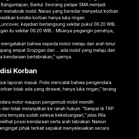
, Banguntapan, Bantul. Seorang pelajar SMA menjadi
an menabrak mobil. Narasi yang beredar menyebut korban
astikan kondisi korban hanya luka ringan.
uncover, kejadian berlangsung sekitar pukul 06.20 WIB.
ogan itu sekitar 06.20 WIB… Mbanya pegangin perutnya,
o, mengatakan bahwa sepeda motor melaju dari arah timur
pang empat Grojogan dan … ada mobil yang melaju dari
a kendaraan bertabrakan,” ujarnya.
disi Korban
 usai laporan masuk. Polisi mencatat bahwa pengendara
orban tidak ada yang dirawat, hanya luka ringan,” terang
ndara motor maupun pengemudi mobil memilih
 dan tidak melanjutkan ke ranah hukum. “Sampai di TKP
a ternyata sudah selesai kekeluargaan,” jelas Rita.
lihat posisi kendaraan serta arah tabrakan. Namun
 mengingat pihak terkait sepakat menyelesaikan secara