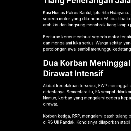
Tiang Penerangan Jal
Kasi Humas Polres Bantul, Iptu Rita Hidayanto
sepeda motor yang dikendarai FA tiba-tiba k
arah kiri dan langsung menabrak tiang lampu p
Benturan keras membuat sepeda motor terjatuh k
dan mengalami luka serius. Warga sekitar ya
pertolongan awal sambil menunggu kedatanga
Dua Korban Meninggal 
Dirawat Intensif
Akibat kecelakaan tersebut, FWP meninggal d
dideritanya. Sementara itu, FA sempat dilari
Namun, korban yang mengalami cedera kepala
dirawat.
Korban ketiga, RRP, mengalami patah tulang p
di RS UII Pandak. Kondisinya dilaporkan stab