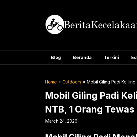
Skip
to
content
Blog
Beranda
Terkini
Ed
Home
Outdoors
Mobil Giling Padi Kelil
Mobil Giling Padi Ke
NTB, 1 Orang Tewas
March 24, 2026