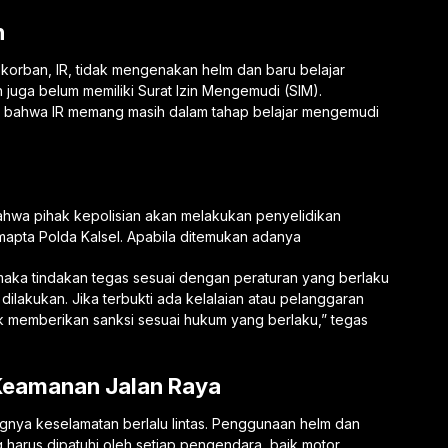
n
a korban, IR, tidak mengenakan helm dan baru belajar
 juga belum memiliki Surat Izin Mengemudi (SIM).
n bahwa IR memang masih dalam tahap belajar mengemudi
hwa pihak kepolisian akan melakukan penyelidikan
apta Polda Kalsel. Apabila ditemukan adanya
maka tindakan tegas sesuai dengan peraturan yang berlaku
dilakukan. Jika terbukti ada kelalaian atau pelanggaran
k memberikan sanksi sesuai hukum yang berlaku,” tegas
 Keamanan Jalan Raya
ngnya keselamatan berlalu lintas. Penggunaan helm dan
 harus dipatuhi oleh setiap pengendara, baik motor