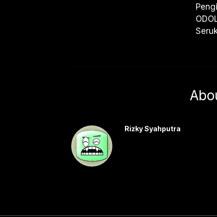
Peng
ODOL
Seru
Abo
Rizky Syahputra