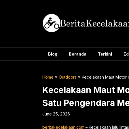
Skip
to
content
Blog
Beranda
Terkini
Ed
Home
Outdoors
Kecelakaan Maut Motor d
Kecelakaan Maut Mot
Satu Pengendara Men
June 25, 2026
beritakecelakaan.com
– Kecelakaan lalu linta