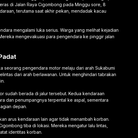
eras di Jalan Raya Cigombong pada Minggu sore, 8
ndaraan, terutama saat akhir pekan, mendadak kacau
ndara mengalami luka serius. Warga yang melihat kejadian
Mereka mengevakuasi para pengendara ke pinggir jalan
 Padat
ika seorang pengendara motor melaju dari arah Sukabumi
 melintas dari arah berlawanan. Untuk menghindari tabrakan
in.
or sudah berada di jalur tersebut. Kedua kendaraan
ara dan penumpangnya terpental ke aspal, sementara
bagian depan.
ikan arus kendaraan lain agar tidak menambah korban.
igombong tiba di lokasi. Mereka mengatur lalu lintas,
at identitas korban.