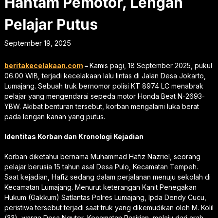
Hantam Pemotor, Lengan
Pelajar Putus
September 19, 2025
beritakecelakaan.com
–
Kamis pagi, 18 September 2025, pukul
06.00 WIB, terjadi kecelakaan lalu lintas di Jalan Desa Jokarto,
Lumajang. Sebuah truk bernomor polisi KT 8974 LC menabrak
pelajar yang mengendarai sepeda motor Honda Beat N-2693-
YBW. Akibat benturan tersebut, korban mengalami luka berat
pada lengan kanan yang putus.
Identitas Korban dan Kronologi Kejadian
Korban diketahui bernama Muhammad Hafiz Nazriel, seorang
pelajar berusia 15 tahun asal Desa Pulo, Kecamatan Tempeh.
Saat kejadian, Hafiz sedang dalam perjalanan menuju sekolah di
Kecamatan Lumajang. Menurut keterangan Kanit Penegakan
Hukum (Gakkum) Satlantas Polres Lumajang, Ipda Dendy Cucu,
peristiwa tersebut terjadi saat truk yang dikemudikan oleh M. Kolil
(33), warga Desa Nguter, Kecamatan Pasirian, melaju dari arah