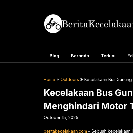
Skip
to
content
Blog
Beranda
Terkini
Ed
Home
Outdoors
Kecelakaan Bus Gunung H
Kecelakaan Bus Gunu
Menghindari Motor T
October 15, 2025
beritakecelakaan.com
– Sebuah kecelakaan la