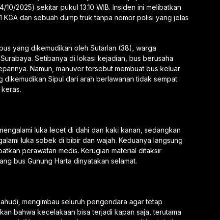
10/2025) sekitar pukul 13.10 WIB. Insiden ini melibatkan
 KGA dan sebuah dump truk tanpa nomor polisi yang jelas
 bus yang dikemudikan oleh Sutarlan (38), warga
 Surabaya. Setibanya di lokasi kejadian, bus berusaha
depannya. Namun, manuver tersebut membuat bus keluar
ng dikemudikan Sipul dari arah berlawanan tidak sempat
 keras.
mengalami luka lecet di dahi dan kaki kanan, sedangkan
galami luka sobek di bibir dan wajah. Keduanya langsung
atkan perawatan medis. Kerugian material ditaksir
ang bus Gunung Harta dinyatakan selamat.
 Sahudi, mengimbau seluruh pengendara agar tetap
nkan bahwa kecelakaan bisa terjadi kapan saja, terutama