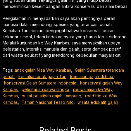
yang sudah dilatih sekaligus gajah liar yang hidup bebas,
mencerminkan keseimbangan antara konservasi dan alam bebas.
Pengalaman ini menyadarkan saya akan pentingnya peran
manusia dalam melindungi spesies yang terancam punah.
Kematian Tari menjadi pengingat bahwa konservasi bukan
sekadar simbol, tetapi tindakan nyata yang harus terus didorong.
Melalui kunjungan ke Way Kambas, saya menyaksikan upaya
pelestarian, interaksi manusia dan gajah, serta dampak positif
dari wisata edukatif yang mendorong kepedulian masyarakat.
Tags:
anak gajah Nisa Way Kambas
,
Gajah Sumatera terancam
punah
,
kematian anak gajah Tari
,
kematian gajah di Riau
,
konservasi Gajah Sumatera Indonesia
,
konservasi gajah Way
Kambas
,
pelestarian satwa langka
,
pengalaman ke Way
Kambas
,
pusat pelatihan gajah Lampung
,
road trip ke Way
Kambas
,
Taman Nasional Tesso Nilo
,
wisata edukatif gajah
Related Posts