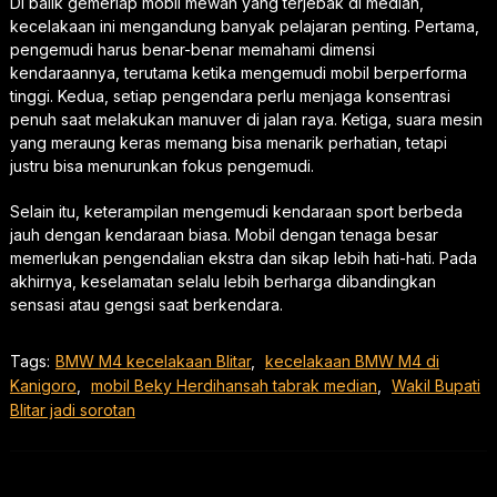
Di balik gemerlap mobil mewah yang terjebak di median,
kecelakaan ini mengandung banyak pelajaran penting. Pertama,
pengemudi harus benar-benar memahami dimensi
kendaraannya, terutama ketika mengemudi mobil berperforma
tinggi. Kedua, setiap pengendara perlu menjaga konsentrasi
penuh saat melakukan manuver di jalan raya. Ketiga, suara mesin
yang meraung keras memang bisa menarik perhatian, tetapi
justru bisa menurunkan fokus pengemudi.
Selain itu, keterampilan mengemudi kendaraan sport berbeda
jauh dengan kendaraan biasa. Mobil dengan tenaga besar
memerlukan pengendalian ekstra dan sikap lebih hati-hati. Pada
akhirnya, keselamatan selalu lebih berharga dibandingkan
sensasi atau gengsi saat berkendara.
Tags:
BMW M4 kecelakaan Blitar
,
kecelakaan BMW M4 di
Kanigoro
,
mobil Beky Herdihansah tabrak median
,
Wakil Bupati
Blitar jadi sorotan